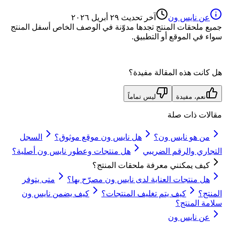
عن نايس ون
آخر تحديث
٢٩ أبريل ٢٠٢٦
جميع ملحقات المنتج تجدها مدوّنة في الوصف الخاص أسفل المنتج
سواء في الموقع أو التطبيق.
هل كانت هذه المقالة مفيدة؟
نعم، مفيدة
ليس تماماً
مقالات ذات صلة
من هو نايس ون؟
هل نايس ون موقع موثوق؟
السجل
التجاري والرقم الضريبي
هل منتجات وعطور نايس ون أصلية؟
كيف يمكنني معرفة ملحقات المنتج؟
هل منتجات العناية لدى نايس ون مصرّح بها؟
متى يتوفر
المنتج؟
كيف يتم تغليف المنتجات؟
كيف يضمن نايس ون
سلامة المنتج؟
عن نايس ون