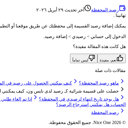
رصيد المحفظة
آخر تحديث
٢٩ أبريل ٢٠٢٦
تهانينا .
يمكنك إضافة رصيد القسيمة إلى محفظتك عن طريق موقعنا أو التطبي
الدخول إلى حسابي > رصيدي > إضافة رصيد.
هل كانت هذه المقالة مفيدة؟
نعم، مفيدة
ليس تماماً
مقالات ذات صلة
ماهو رصيد المحفظة؟
كيف يمكنني الحصول على رصيد في ال
حصلت على قسيمة شرائية كـ رصيد لدى نايس ون، كيف يمكنني ال
هل يوجد تاريخ انتهاء لرصيدي في المحفظة؟
إذا تم إلغاء طلب
الحساب هل يمكنني إسترجاع الرصيد؟
رصيد المحفظة
©
2026
Nice One.
جميع الحقوق محفوظة.